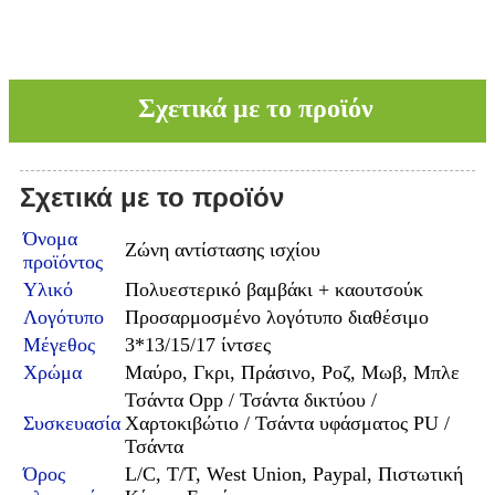
Σχετικά με το προϊόν
Σχετικά με το προϊόν
Όνομα
Ζώνη αντίστασης ισχίου
προϊόντος
Υλικό
Πολυεστερικό βαμβάκι + καουτσούκ
Λογότυπο
Προσαρμοσμένο λογότυπο διαθέσιμο
Μέγεθος
3*13/15/17 ίντσες
Χρώμα
Μαύρο, Γκρι, Πράσινο, Ροζ, Μωβ, Μπλε
Τσάντα Opp / Τσάντα δικτύου /
Συσκευασία
Χαρτοκιβώτιο / Τσάντα υφάσματος PU /
Τσάντα
Όρος
L/C, T/T, West Union, Paypal, Πιστωτική