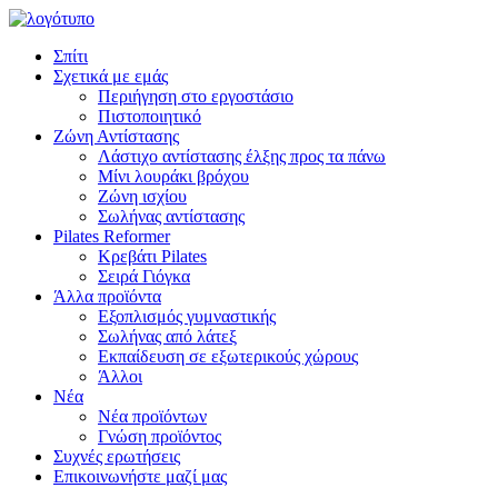
Σπίτι
Σχετικά με εμάς
Περιήγηση στο εργοστάσιο
Πιστοποιητικό
Ζώνη Αντίστασης
Λάστιχο αντίστασης έλξης προς τα πάνω
Μίνι λουράκι βρόχου
Ζώνη ισχίου
Σωλήνας αντίστασης
Pilates Reformer
Κρεβάτι Pilates
Σειρά Γιόγκα
Άλλα προϊόντα
Εξοπλισμός γυμναστικής
Σωλήνας από λάτεξ
Εκπαίδευση σε εξωτερικούς χώρους
Άλλοι
Νέα
Νέα προϊόντων
Γνώση προϊόντος
Συχνές ερωτήσεις
Επικοινωνήστε μαζί μας