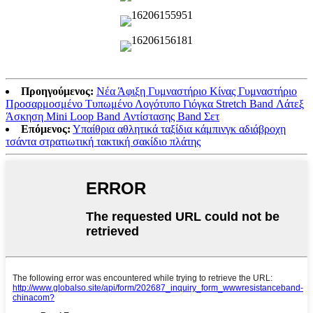
Προηγούμενος:
Νέα Άφιξη Γυμναστήριο Κίνας Γυμναστήριο
Προσαρμοσμένο Τυπωμένο Λογότυπο Γιόγκα Stretch Band Λάτεξ
Άσκηση Mini Loop Band Αντίστασης Band Σετ
Επόμενος:
Υπαίθρια αθλητικά ταξίδια κάμπινγκ αδιάβροχη
τσάντα στρατιωτική τακτική σακίδιο πλάτης