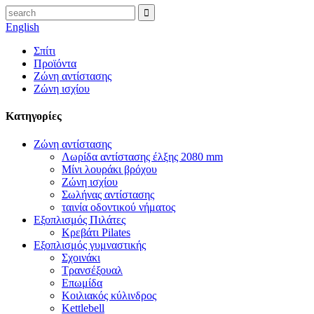
English
Σπίτι
Προϊόντα
Ζώνη αντίστασης
Ζώνη ισχίου
Κατηγορίες
Ζώνη αντίστασης
Λωρίδα αντίστασης έλξης 2080 mm
Μίνι λουράκι βρόχου
Ζώνη ισχίου
Σωλήνας αντίστασης
ταινία οδοντικού νήματος
Εξοπλισμός Πιλάτες
Κρεβάτι Pilates
Εξοπλισμός γυμναστικής
Σχοινάκι
Τρανσέξουαλ
Επωμίδα
Κοιλιακός κύλινδρος
Kettlebell