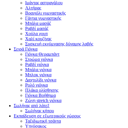
Ιμάντας αστραγάλου
Αλτήρας
Βραχιόλι γυμναστικής
Γάντια γυμναστικής
Μπάλα μασάζ
Ραβδί μασάζ
Χούλα χουπ
Χαλί κουζίνας
Συσκευή εκγύμνασης δύναμης λαβής
Σειρά Γιόγκα
Γιόγκα Θεραμπάντ
Στρώμα γιόγκα
Ραβδί γιόγκα
Μπάλα γιόγκα
Μπλοκ γιόγκα
Δαχτυλίδι γιόγκα
Ρολό γιόγκα
Πλάκα ολίσθησης
Γιόγκα Βοήθημα
Ζώνη stretch γιόγκα
Σωλήνας από λάτεξ
Σωλήνας κήπου
Εκπαίδευση σε εξωτερικούς χώρους
Ταξιδιωτική τσάντα
Υπνόσακος