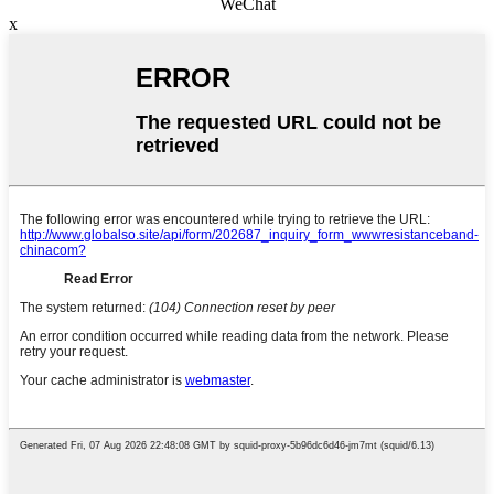
WeChat
x