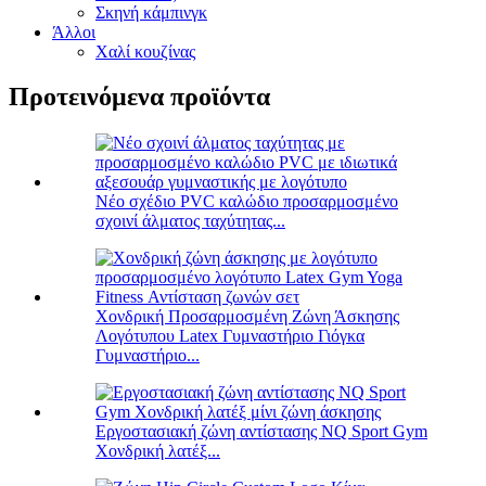
Σκηνή κάμπινγκ
Άλλοι
Χαλί κουζίνας
Προτεινόμενα προϊόντα
Νέο σχέδιο PVC καλώδιο προσαρμοσμένο
σχοινί άλματος ταχύτητας...
Χονδρική Προσαρμοσμένη Ζώνη Άσκησης
Λογότυπου Latex Γυμναστήριο Γιόγκα
Γυμναστήριο...
Εργοστασιακή ζώνη αντίστασης NQ Sport Gym
Χονδρική λατέξ...