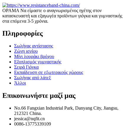
ΟΡΑΜΑ Να είμαστε ο αναγνωρισμένος ηγέτης στον
κατασκευαστή και εξαγωγέα προϊόντων γιόγκα και γυμναστικής
στα επόμενα 3-5 χρόνια.
Πληροφορίες
Σωλήνας αντίστασης
Ζώνη ισχίου
Μίνι λουράκι βρόχου
Εξοπλισμός γυμναστικής
Σειρά Γιόγκα
Εκπαίδευση σε εξωτερικούς χώρους
Σωλήνας από λάτεξ
Άλλοι
Επικοινωνήστε μαζί μας
No.66 Fangxian Industrial Park, Danyang City, Jiangsu,
212321 China.
jessica@nqfit.cn
0086-13775339109