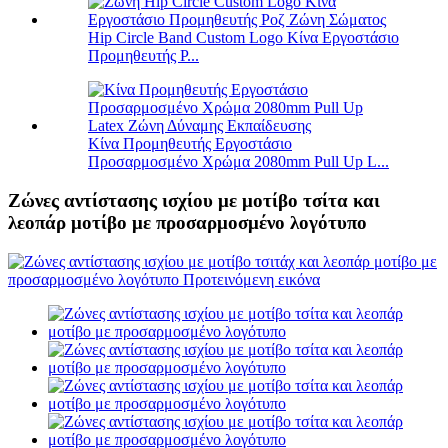
Hip Circle Band Custom Logo Κίνα Εργοστάσιο
Προμηθευτής P...
Κίνα Προμηθευτής Εργοστάσιο
Προσαρμοσμένο Χρώμα 2080mm Pull Up L...
Ζώνες αντίστασης ισχίου με μοτίβο τσίτα και
λεοπάρ μοτίβο με προσαρμοσμένο λογότυπο