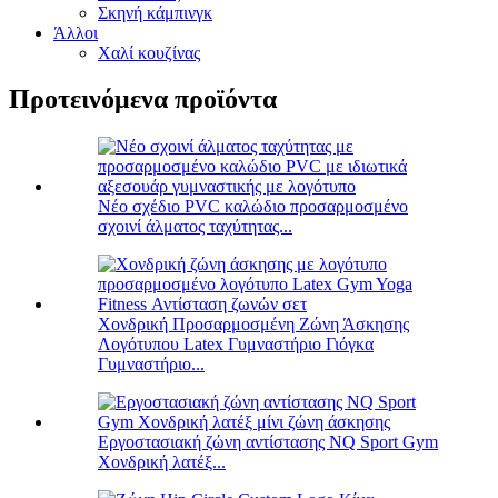
Σκηνή κάμπινγκ
Άλλοι
Χαλί κουζίνας
Προτεινόμενα προϊόντα
Νέο σχέδιο PVC καλώδιο προσαρμοσμένο
σχοινί άλματος ταχύτητας...
Χονδρική Προσαρμοσμένη Ζώνη Άσκησης
Λογότυπου Latex Γυμναστήριο Γιόγκα
Γυμναστήριο...
Εργοστασιακή ζώνη αντίστασης NQ Sport Gym
Χονδρική λατέξ...