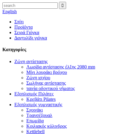
English
Σπίτι
Προϊόντα
Σειρά Γιόγκα
Δαχτυλίδι γιόγκα
Κατηγορίες
Ζώνη αντίστασης
Λωρίδα αντίστασης έλξης 2080 mm
Μίνι λουράκι βρόχου
Ζώνη ισχίου
Σωλήνας αντίστασης
ταινία οδοντικού νήματος
Εξοπλισμός Πιλάτες
Κρεβάτι Pilates
Εξοπλισμός γυμναστικής
Σχοινάκι
Τρανσέξουαλ
Επωμίδα
Κοιλιακός κύλινδρος
Kettlebell