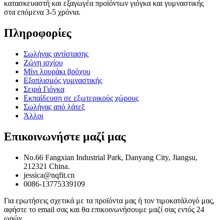
κατασκευαστή και εξαγωγέα προϊόντων γιόγκα και γυμναστικής
στα επόμενα 3-5 χρόνια.
Πληροφορίες
Σωλήνας αντίστασης
Ζώνη ισχίου
Μίνι λουράκι βρόχου
Εξοπλισμός γυμναστικής
Σειρά Γιόγκα
Εκπαίδευση σε εξωτερικούς χώρους
Σωλήνας από λάτεξ
Άλλοι
Επικοινωνήστε μαζί μας
No.66 Fangxian Industrial Park, Danyang City, Jiangsu,
212321 China.
jessica@nqfit.cn
0086-13775339109
Για ερωτήσεις σχετικά με τα προϊόντα μας ή τον τιμοκατάλογό μας,
αφήστε το email σας και θα επικοινωνήσουμε μαζί σας εντός 24
ωρών.