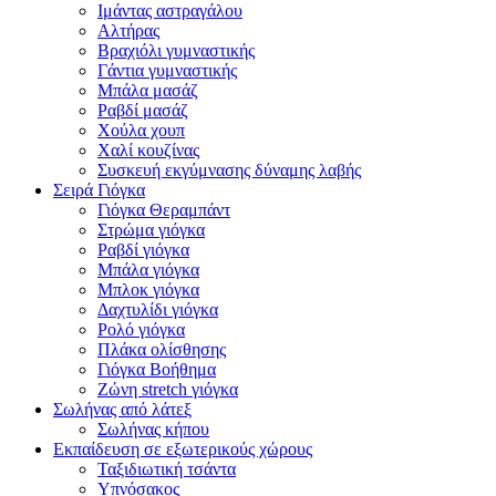
Ιμάντας αστραγάλου
Αλτήρας
Βραχιόλι γυμναστικής
Γάντια γυμναστικής
Μπάλα μασάζ
Ραβδί μασάζ
Χούλα χουπ
Χαλί κουζίνας
Συσκευή εκγύμνασης δύναμης λαβής
Σειρά Γιόγκα
Γιόγκα Θεραμπάντ
Στρώμα γιόγκα
Ραβδί γιόγκα
Μπάλα γιόγκα
Μπλοκ γιόγκα
Δαχτυλίδι γιόγκα
Ρολό γιόγκα
Πλάκα ολίσθησης
Γιόγκα Βοήθημα
Ζώνη stretch γιόγκα
Σωλήνας από λάτεξ
Σωλήνας κήπου
Εκπαίδευση σε εξωτερικούς χώρους
Ταξιδιωτική τσάντα
Υπνόσακος