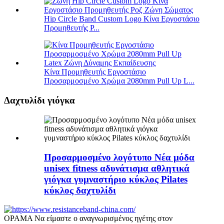
Hip Circle Band Custom Logo Κίνα Εργοστάσιο
Προμηθευτής P...
Κίνα Προμηθευτής Εργοστάσιο
Προσαρμοσμένο Χρώμα 2080mm Pull Up L...
Δαχτυλίδι γιόγκα
Προσαρμοσμένο λογότυπο Νέα μόδα
unisex fitness αδυνάτισμα αθλητικά
γιόγκα γυμναστήριο κύκλος Pilates
κύκλος δαχτυλίδι
ΟΡΑΜΑ Να είμαστε ο αναγνωρισμένος ηγέτης στον