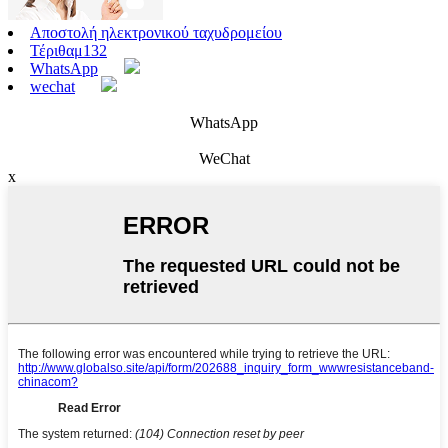
Αποστολή ηλεκτρονικού ταχυδρομείου
Τέριθαμ132
WhatsApp
wechat
WhatsApp
WeChat
x