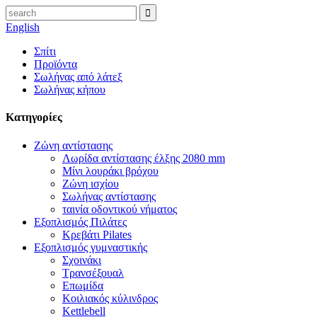
English
Σπίτι
Προϊόντα
Σωλήνας από λάτεξ
Σωλήνας κήπου
Κατηγορίες
Ζώνη αντίστασης
Λωρίδα αντίστασης έλξης 2080 mm
Μίνι λουράκι βρόχου
Ζώνη ισχίου
Σωλήνας αντίστασης
ταινία οδοντικού νήματος
Εξοπλισμός Πιλάτες
Κρεβάτι Pilates
Εξοπλισμός γυμναστικής
Σχοινάκι
Τρανσέξουαλ
Επωμίδα
Κοιλιακός κύλινδρος
Kettlebell