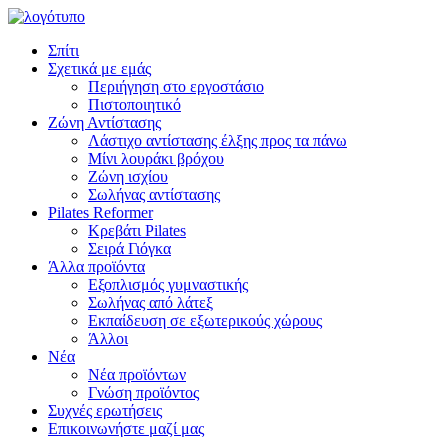
Σπίτι
Σχετικά με εμάς
Περιήγηση στο εργοστάσιο
Πιστοποιητικό
Ζώνη Αντίστασης
Λάστιχο αντίστασης έλξης προς τα πάνω
Μίνι λουράκι βρόχου
Ζώνη ισχίου
Σωλήνας αντίστασης
Pilates Reformer
Κρεβάτι Pilates
Σειρά Γιόγκα
Άλλα προϊόντα
Εξοπλισμός γυμναστικής
Σωλήνας από λάτεξ
Εκπαίδευση σε εξωτερικούς χώρους
Άλλοι
Νέα
Νέα προϊόντων
Γνώση προϊόντος
Συχνές ερωτήσεις
Επικοινωνήστε μαζί μας