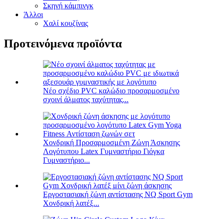
Σκηνή κάμπινγκ
Άλλοι
Χαλί κουζίνας
Προτεινόμενα προϊόντα
Νέο σχέδιο PVC καλώδιο προσαρμοσμένο
σχοινί άλματος ταχύτητας...
Χονδρική Προσαρμοσμένη Ζώνη Άσκησης
Λογότυπου Latex Γυμναστήριο Γιόγκα
Γυμναστήριο...
Εργοστασιακή ζώνη αντίστασης NQ Sport Gym
Χονδρική λατέξ...