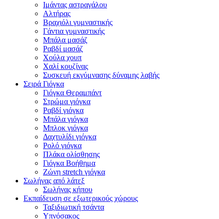
Ιμάντας αστραγάλου
Αλτήρας
Βραχιόλι γυμναστικής
Γάντια γυμναστικής
Μπάλα μασάζ
Ραβδί μασάζ
Χούλα χουπ
Χαλί κουζίνας
Συσκευή εκγύμνασης δύναμης λαβής
Σειρά Γιόγκα
Γιόγκα Θεραμπάντ
Στρώμα γιόγκα
Ραβδί γιόγκα
Μπάλα γιόγκα
Μπλοκ γιόγκα
Δαχτυλίδι γιόγκα
Ρολό γιόγκα
Πλάκα ολίσθησης
Γιόγκα Βοήθημα
Ζώνη stretch γιόγκα
Σωλήνας από λάτεξ
Σωλήνας κήπου
Εκπαίδευση σε εξωτερικούς χώρους
Ταξιδιωτική τσάντα
Υπνόσακος