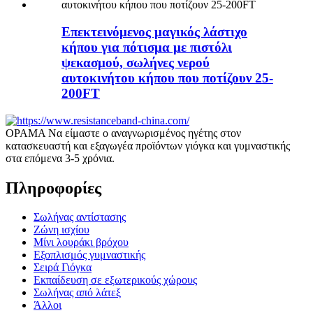
Επεκτεινόμενος μαγικός λάστιχο
κήπου για πότισμα με πιστόλι
ψεκασμού, σωλήνες νερού
αυτοκινήτου κήπου που ποτίζουν 25-
200FT
ΟΡΑΜΑ Να είμαστε ο αναγνωρισμένος ηγέτης στον
κατασκευαστή και εξαγωγέα προϊόντων γιόγκα και γυμναστικής
στα επόμενα 3-5 χρόνια.
Πληροφορίες
Σωλήνας αντίστασης
Ζώνη ισχίου
Μίνι λουράκι βρόχου
Εξοπλισμός γυμναστικής
Σειρά Γιόγκα
Εκπαίδευση σε εξωτερικούς χώρους
Σωλήνας από λάτεξ
Άλλοι