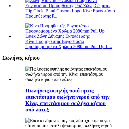
Hip Circle Band Custom Logo Κίνα Εργοστάσιο
Προμηθευτής P...
Κίνα Προμηθευτής Εργοστάσιο
Προσαρμοσμένο Χρώμα 2080mm Pull Up L...
Σωλήνας κήπου
Πωλήσεις υψηλής ποιότητας
επεκτάσιμου σωλήνα νερού από την
Κίνα, επεκτάσιμου σωλήνα κήπου
από λάτεξ