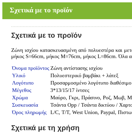
Σχετικά με το προϊόν
Σχετικά με το προϊόν
Ζώνη ισχίου κατασκευασμένη από πολυεστέρα και μετά
μήκος S=66cm, μήκος M=76cm, μήκος L=86cm. Όλα αυτά
Όνομα προϊόντος
Ζώνη αντίστασης ισχίου
Υλικό
Πολυεστερικό βαμβάκι + λάτεξ
Λογότυπο
Προσαρμοσμένο λογότυπο διαθέσιμο
Μέγεθος
3*13/15/17 ίντσες
Χρώμα
Μαύρο, Γκρι, Πράσινο, Ροζ, Μωβ, 
Συσκευασία
Τσάντα Opp / Τσάντα δικτύου / Χαρτ
Όρος πληρωμής
L/C, T/T, West Union, Paypal, Πιστ
Σχετικά με τη χρήση