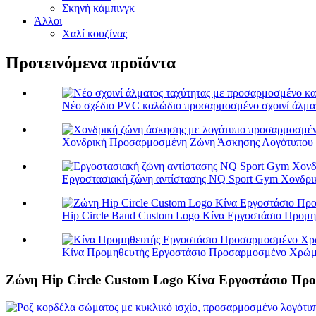
Σκηνή κάμπινγκ
Άλλοι
Χαλί κουζίνας
Προτεινόμενα προϊόντα
Νέο σχέδιο PVC καλώδιο προσαρμοσμένο σχοινί άλματο
Χονδρική Προσαρμοσμένη Ζώνη Άσκησης Λογότυπου La
Εργοστασιακή ζώνη αντίστασης NQ Sport Gym Χονδρικ
Hip Circle Band Custom Logo Κίνα Εργοστάσιο Προμηθ
Κίνα Προμηθευτής Εργοστάσιο Προσαρμοσμένο Χρώμα
Ζώνη Hip Circle Custom Logo Κίνα Εργοστάσιο Πρ