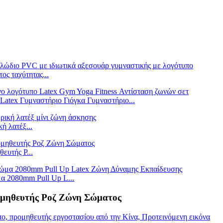
ς ταχύτητας...
tex Γυμναστήριο Γιόγκα Γυμναστήριο...
ή λατέξ...
ευτής P...
 2080mm Pull Up L...
ομηθευτής Ροζ Ζώνη Σώματος