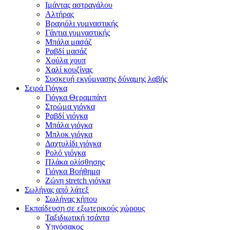
Ιμάντας αστραγάλου
Αλτήρας
Βραχιόλι γυμναστικής
Γάντια γυμναστικής
Μπάλα μασάζ
Ραβδί μασάζ
Χούλα χουπ
Χαλί κουζίνας
Συσκευή εκγύμνασης δύναμης λαβής
Σειρά Γιόγκα
Γιόγκα Θεραμπάντ
Στρώμα γιόγκα
Ραβδί γιόγκα
Μπάλα γιόγκα
Μπλοκ γιόγκα
Δαχτυλίδι γιόγκα
Ρολό γιόγκα
Πλάκα ολίσθησης
Γιόγκα Βοήθημα
Ζώνη stretch γιόγκα
Σωλήνας από λάτεξ
Σωλήνας κήπου
Εκπαίδευση σε εξωτερικούς χώρους
Ταξιδιωτική τσάντα
Υπνόσακος