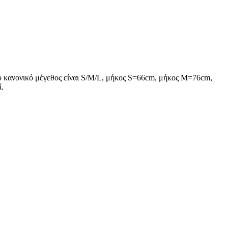
ο κανονικό μέγεθος είναι S/M/L, μήκος S=66cm, μήκος M=76cm,
ί.