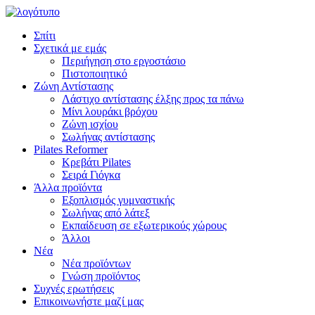
Σπίτι
Σχετικά με εμάς
Περιήγηση στο εργοστάσιο
Πιστοποιητικό
Ζώνη Αντίστασης
Λάστιχο αντίστασης έλξης προς τα πάνω
Μίνι λουράκι βρόχου
Ζώνη ισχίου
Σωλήνας αντίστασης
Pilates Reformer
Κρεβάτι Pilates
Σειρά Γιόγκα
Άλλα προϊόντα
Εξοπλισμός γυμναστικής
Σωλήνας από λάτεξ
Εκπαίδευση σε εξωτερικούς χώρους
Άλλοι
Νέα
Νέα προϊόντων
Γνώση προϊόντος
Συχνές ερωτήσεις
Επικοινωνήστε μαζί μας