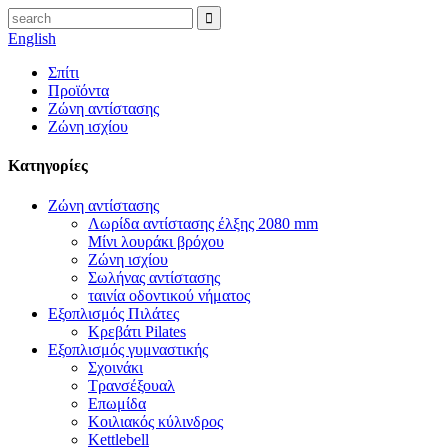
English
Σπίτι
Προϊόντα
Ζώνη αντίστασης
Ζώνη ισχίου
Κατηγορίες
Ζώνη αντίστασης
Λωρίδα αντίστασης έλξης 2080 mm
Μίνι λουράκι βρόχου
Ζώνη ισχίου
Σωλήνας αντίστασης
ταινία οδοντικού νήματος
Εξοπλισμός Πιλάτες
Κρεβάτι Pilates
Εξοπλισμός γυμναστικής
Σχοινάκι
Τρανσέξουαλ
Επωμίδα
Κοιλιακός κύλινδρος
Kettlebell