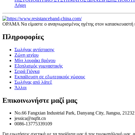
Λήψη
ΟΡΑΜΑ Να είμαστε ο αναγνωρισμένος ηγέτης στον κατασκευαστή και
Πληροφορίες
Σωλήνας αντίστασης
Ζώνη ισχίου
Μίνι λουράκι βρόχου
Εξοπλισμός γυμναστικής
Σειρά Γιόγκα
Εκπαίδευση σε εξωτερικούς χώρους
Σωλήνας από λάτεξ
Άλλοι
Επικοινωνήστε μαζί μας
No.66 Fangxian Industrial Park, Danyang City, Jiangsu, 21232
jessica@nqfit.cn
0086-13775339109
Για ερωτήσεις σχετικά με τα προϊόντα μας ή τον τιμοκατάλογό μας, 