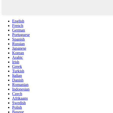
English
French
German
Portuguese
Spanish
Russian
Japanese
Korean
Arabic
Irish
Greek
Turkish
Italian
Danish
Romanian
Indonesian
Czech
Afrikaans
Swedish
Polish
Basque