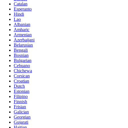
Catalan
Esperanto
Hindi
Lao
Albanian
Amharic
Armenian
Azerbaijani
Belarusian
Bengali
Bosnian
Bulgarian
Cebuano
Chichewa
Corsican
Croatian
Dutch
Estonian
Filipino
Finnish
Frisian
Galician
Georgian
Gujarati
Haitian