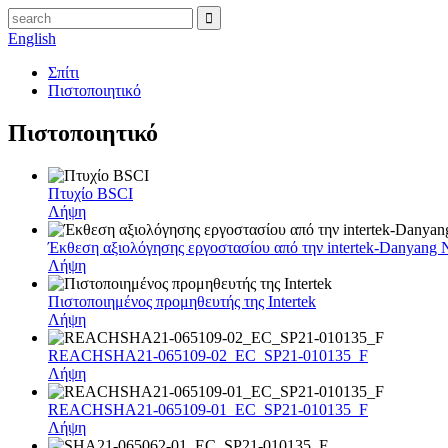
English
Σπίτι
Πιστοποιητικό
Πιστοποιητικό
Πτυχίο BSCI
Λήψη
Έκθεση αξιολόγησης εργοστασίου από την intertek-Danyang 
Λήψη
Πιστοποιημένος προμηθευτής της Intertek
Λήψη
REACHSHA21-065109-02_EC_SP21-010135_F
Λήψη
REACHSHA21-065109-01_EC_SP21-010135_F
Λήψη