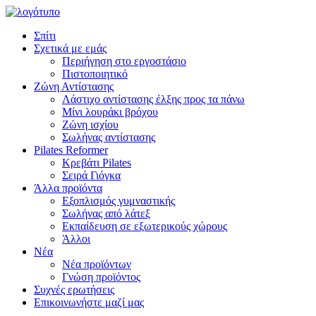
Σπίτι
Σχετικά με εμάς
Περιήγηση στο εργοστάσιο
Πιστοποιητικό
Ζώνη Αντίστασης
Λάστιχο αντίστασης έλξης προς τα πάνω
Μίνι λουράκι βρόχου
Ζώνη ισχίου
Σωλήνας αντίστασης
Pilates Reformer
Κρεβάτι Pilates
Σειρά Γιόγκα
Άλλα προϊόντα
Εξοπλισμός γυμναστικής
Σωλήνας από λάτεξ
Εκπαίδευση σε εξωτερικούς χώρους
Άλλοι
Νέα
Νέα προϊόντων
Γνώση προϊόντος
Συχνές ερωτήσεις
Επικοινωνήστε μαζί μας