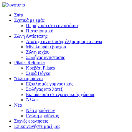
Σπίτι
Σχετικά με εμάς
Περιήγηση στο εργοστάσιο
Πιστοποιητικό
Ζώνη Αντίστασης
Λάστιχο αντίστασης έλξης προς τα πάνω
Μίνι λουράκι βρόχου
Ζώνη ισχίου
Σωλήνας αντίστασης
Pilates Reformer
Κρεβάτι Pilates
Σειρά Γιόγκα
Άλλα προϊόντα
Εξοπλισμός γυμναστικής
Σωλήνας από λάτεξ
Εκπαίδευση σε εξωτερικούς χώρους
Άλλοι
Νέα
Νέα προϊόντων
Γνώση προϊόντος
Συχνές ερωτήσεις
Επικοινωνήστε μαζί μας