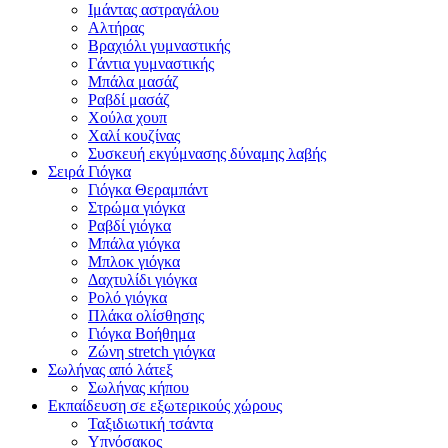
Ιμάντας αστραγάλου
Αλτήρας
Βραχιόλι γυμναστικής
Γάντια γυμναστικής
Μπάλα μασάζ
Ραβδί μασάζ
Χούλα χουπ
Χαλί κουζίνας
Συσκευή εκγύμνασης δύναμης λαβής
Σειρά Γιόγκα
Γιόγκα Θεραμπάντ
Στρώμα γιόγκα
Ραβδί γιόγκα
Μπάλα γιόγκα
Μπλοκ γιόγκα
Δαχτυλίδι γιόγκα
Ρολό γιόγκα
Πλάκα ολίσθησης
Γιόγκα Βοήθημα
Ζώνη stretch γιόγκα
Σωλήνας από λάτεξ
Σωλήνας κήπου
Εκπαίδευση σε εξωτερικούς χώρους
Ταξιδιωτική τσάντα
Υπνόσακος