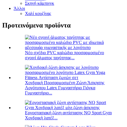
Σκηνή κάμπινγκ
Άλλοι
Χαλί κουζίνας
Προτεινόμενα προϊόντα
Νέο σχέδιο PVC καλώδιο προσαρμοσμένο
σχοινί άλματος ταχύτητας...
Χονδρική Προσαρμοσμένη Ζώνη Άσκησης
Λογότυπου Latex Γυμναστήριο Γιόγκα
Γυμναστήριο...
Εργοστασιακή ζώνη αντίστασης NQ Sport Gym
Χονδρική λατέξ...