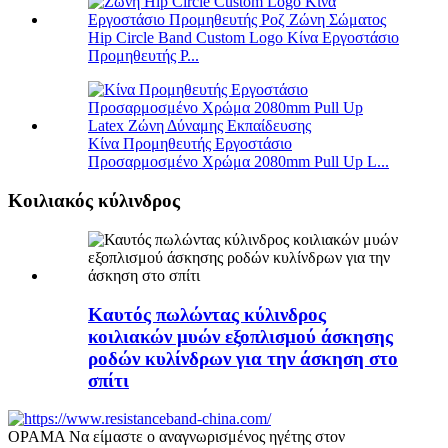
Hip Circle Band Custom Logo Κίνα Εργοστάσιο
Προμηθευτής P...
Κίνα Προμηθευτής Εργοστάσιο
Προσαρμοσμένο Χρώμα 2080mm Pull Up L...
Κοιλιακός κύλινδρος
Καυτός πωλώντας κύλινδρος
κοιλιακών μυών εξοπλισμού άσκησης
ροδών κυλίνδρων για την άσκηση στο
σπίτι
ΟΡΑΜΑ Να είμαστε ο αναγνωρισμένος ηγέτης στον