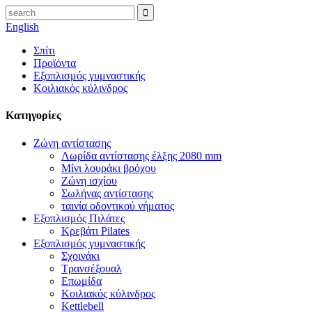
English
Σπίτι
Προϊόντα
Εξοπλισμός γυμναστικής
Κοιλιακός κύλινδρος
Κατηγορίες
Ζώνη αντίστασης
Λωρίδα αντίστασης έλξης 2080 mm
Μίνι λουράκι βρόχου
Ζώνη ισχίου
Σωλήνας αντίστασης
ταινία οδοντικού νήματος
Εξοπλισμός Πιλάτες
Κρεβάτι Pilates
Εξοπλισμός γυμναστικής
Σχοινάκι
Τρανσέξουαλ
Επωμίδα
Κοιλιακός κύλινδρος
Kettlebell