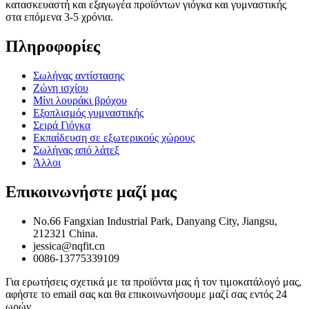
κατασκευαστή και εξαγωγέα προϊόντων γιόγκα και γυμναστικής
στα επόμενα 3-5 χρόνια.
Πληροφορίες
Σωλήνας αντίστασης
Ζώνη ισχίου
Μίνι λουράκι βρόχου
Εξοπλισμός γυμναστικής
Σειρά Γιόγκα
Εκπαίδευση σε εξωτερικούς χώρους
Σωλήνας από λάτεξ
Άλλοι
Επικοινωνήστε μαζί μας
No.66 Fangxian Industrial Park, Danyang City, Jiangsu,
212321 China.
jessica@nqfit.cn
0086-13775339109
Για ερωτήσεις σχετικά με τα προϊόντα μας ή τον τιμοκατάλογό μας,
αφήστε το email σας και θα επικοινωνήσουμε μαζί σας εντός 24
ωρών.