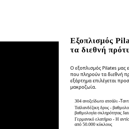
Εξοπλισμός Pil
τα διεθνή πρότ
Ο εξοπλισμός Pilates μας
που πληρούν τα διεθνή πρ
εξάρτημα επιλέγεται προσ
μακροζωία.
T
304 ανοξείδωτο ατσάλι -
αντ
Ταϊλανδέζικη δρυς - βαθμολο
βαθμολογία σκληρότητας Jan
Γερμανικό ελατήριο - Η αντί
από 50.000 κύκλους