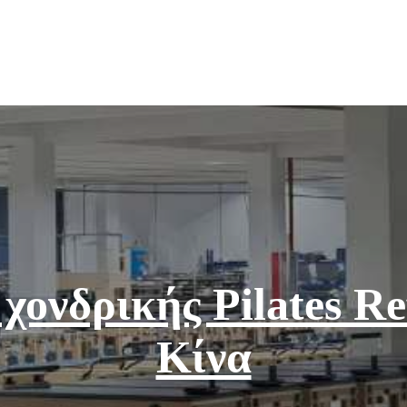
χονδρικής Pilates R
Κίνα