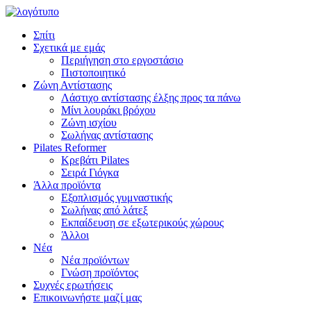
Σπίτι
Σχετικά με εμάς
Περιήγηση στο εργοστάσιο
Πιστοποιητικό
Ζώνη Αντίστασης
Λάστιχο αντίστασης έλξης προς τα πάνω
Μίνι λουράκι βρόχου
Ζώνη ισχίου
Σωλήνας αντίστασης
Pilates Reformer
Κρεβάτι Pilates
Σειρά Γιόγκα
Άλλα προϊόντα
Εξοπλισμός γυμναστικής
Σωλήνας από λάτεξ
Εκπαίδευση σε εξωτερικούς χώρους
Άλλοι
Νέα
Νέα προϊόντων
Γνώση προϊόντος
Συχνές ερωτήσεις
Επικοινωνήστε μαζί μας