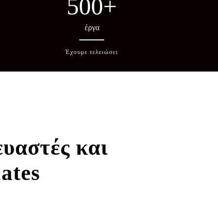
500
+
έργα
Έχουμε τελειώσει
ευαστές και
ates