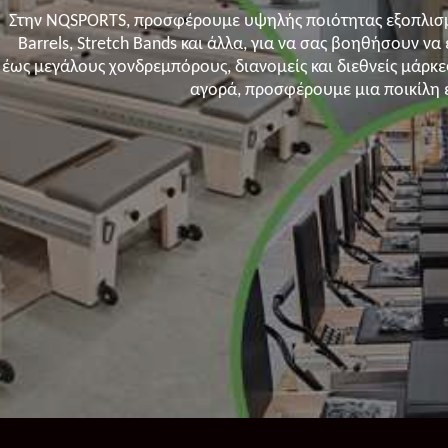
Στην NQSPORTS, προσφέρουμε υψηλής ποιότητας εξοπλισμό 
Barrels, Stretch Bands και άλλα, για να σας βοηθήσουν 
έως μεγάλους χονδρεμπόρους, διανομείς και διεθνείς μάρκε
αγορά, προσφέρουμε μια ποικίλη ε