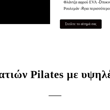
D
Φλάντζα αφρού EVA -
πυκν
R
Ρουλεμάν -
για περισσότερο
Στείλτε το αίτημά σας
ατιών Pilates με υψηλ