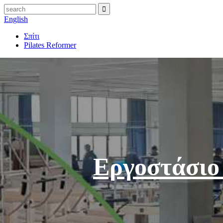
English
Σπίτι
Pilates Reformer
Εργοστάσιο 