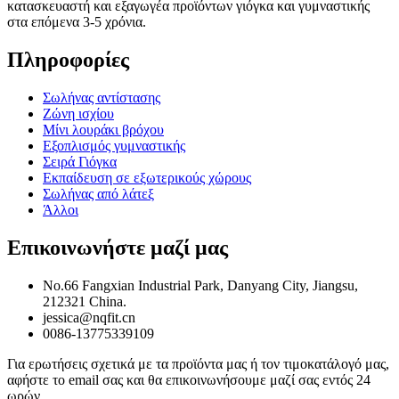
κατασκευαστή και εξαγωγέα προϊόντων γιόγκα και γυμναστικής
στα επόμενα 3-5 χρόνια.
Πληροφορίες
Σωλήνας αντίστασης
Ζώνη ισχίου
Μίνι λουράκι βρόχου
Εξοπλισμός γυμναστικής
Σειρά Γιόγκα
Εκπαίδευση σε εξωτερικούς χώρους
Σωλήνας από λάτεξ
Άλλοι
Επικοινωνήστε μαζί μας
No.66 Fangxian Industrial Park, Danyang City, Jiangsu,
212321 China.
jessica@nqfit.cn
0086-13775339109
Για ερωτήσεις σχετικά με τα προϊόντα μας ή τον τιμοκατάλογό μας,
αφήστε το email σας και θα επικοινωνήσουμε μαζί σας εντός 24
ωρών.