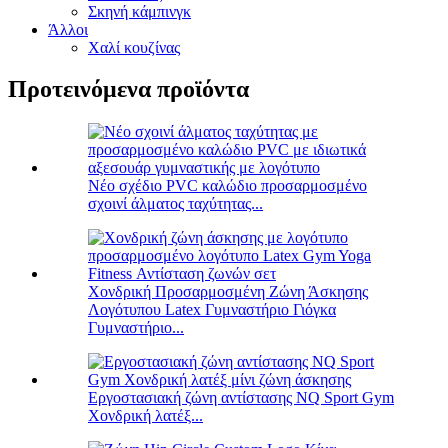
Σκηνή κάμπινγκ
Άλλοι
Χαλί κουζίνας
Προτεινόμενα προϊόντα
Νέο σχέδιο PVC καλώδιο προσαρμοσμένο
σχοινί άλματος ταχύτητας...
Χονδρική Προσαρμοσμένη Ζώνη Άσκησης
Λογότυπου Latex Γυμναστήριο Γιόγκα
Γυμναστήριο...
Εργοστασιακή ζώνη αντίστασης NQ Sport Gym
Χονδρική λατέξ...