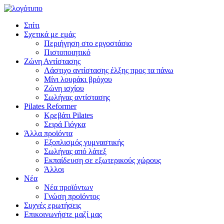
Σπίτι
Σχετικά με εμάς
Περιήγηση στο εργοστάσιο
Πιστοποιητικό
Ζώνη Αντίστασης
Λάστιχο αντίστασης έλξης προς τα πάνω
Μίνι λουράκι βρόχου
Ζώνη ισχίου
Σωλήνας αντίστασης
Pilates Reformer
Κρεβάτι Pilates
Σειρά Γιόγκα
Άλλα προϊόντα
Εξοπλισμός γυμναστικής
Σωλήνας από λάτεξ
Εκπαίδευση σε εξωτερικούς χώρους
Άλλοι
Νέα
Νέα προϊόντων
Γνώση προϊόντος
Συχνές ερωτήσεις
Επικοινωνήστε μαζί μας