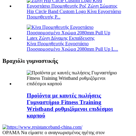
Hip Circle Band Custom Logo Κίνα Εργοστάσιο
Προμηθευτής P...
Κίνα Προμηθευτής Εργοστάσιο
Προσαρμοσμένο Χρώμα 2080mm Pull Up L...
Βραχιόλι γυμναστικής
Προϊόντα με καυτές πωλήσεις
Γυμναστήριο Fitness Training
Wristband ρυθμιζόμενοι επιδέσμοι
καρπού
ΟΡΑΜΑ Να είμαστε ο αναγνωρισμένος ηγέτης στον