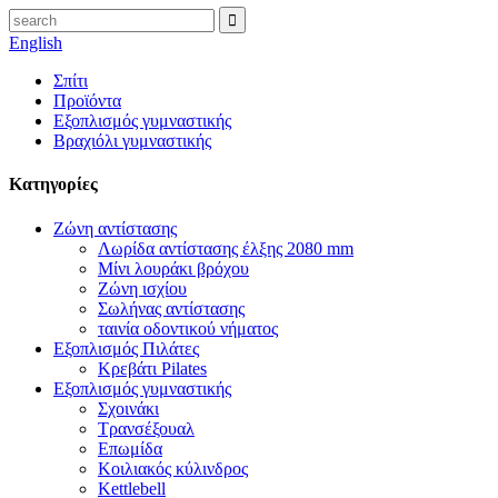
English
Σπίτι
Προϊόντα
Εξοπλισμός γυμναστικής
Βραχιόλι γυμναστικής
Κατηγορίες
Ζώνη αντίστασης
Λωρίδα αντίστασης έλξης 2080 mm
Μίνι λουράκι βρόχου
Ζώνη ισχίου
Σωλήνας αντίστασης
ταινία οδοντικού νήματος
Εξοπλισμός Πιλάτες
Κρεβάτι Pilates
Εξοπλισμός γυμναστικής
Σχοινάκι
Τρανσέξουαλ
Επωμίδα
Κοιλιακός κύλινδρος
Kettlebell