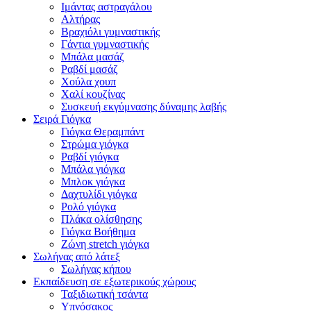
Ιμάντας αστραγάλου
Αλτήρας
Βραχιόλι γυμναστικής
Γάντια γυμναστικής
Μπάλα μασάζ
Ραβδί μασάζ
Χούλα χουπ
Χαλί κουζίνας
Συσκευή εκγύμνασης δύναμης λαβής
Σειρά Γιόγκα
Γιόγκα Θεραμπάντ
Στρώμα γιόγκα
Ραβδί γιόγκα
Μπάλα γιόγκα
Μπλοκ γιόγκα
Δαχτυλίδι γιόγκα
Ρολό γιόγκα
Πλάκα ολίσθησης
Γιόγκα Βοήθημα
Ζώνη stretch γιόγκα
Σωλήνας από λάτεξ
Σωλήνας κήπου
Εκπαίδευση σε εξωτερικούς χώρους
Ταξιδιωτική τσάντα
Υπνόσακος