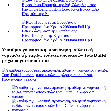
Hip Circle Band Custom Logo Κίνα Εργοστάσιο
Προμηθευτής P...
Κίνα Προμηθευτής Εργοστάσιο
Προσαρμοσμένο Χρώμα 2080mm Pull Up L...
Υπαίθρια γυμναστική, προπόνηση, αθλητική
γυμναστική, ταξίδι, τσάντες αποσκευών Tote Duffel
με χώρο για παπούτσια