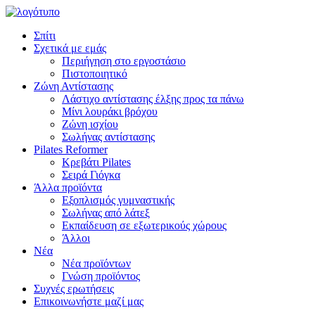
Σπίτι
Σχετικά με εμάς
Περιήγηση στο εργοστάσιο
Πιστοποιητικό
Ζώνη Αντίστασης
Λάστιχο αντίστασης έλξης προς τα πάνω
Μίνι λουράκι βρόχου
Ζώνη ισχίου
Σωλήνας αντίστασης
Pilates Reformer
Κρεβάτι Pilates
Σειρά Γιόγκα
Άλλα προϊόντα
Εξοπλισμός γυμναστικής
Σωλήνας από λάτεξ
Εκπαίδευση σε εξωτερικούς χώρους
Άλλοι
Νέα
Νέα προϊόντων
Γνώση προϊόντος
Συχνές ερωτήσεις
Επικοινωνήστε μαζί μας