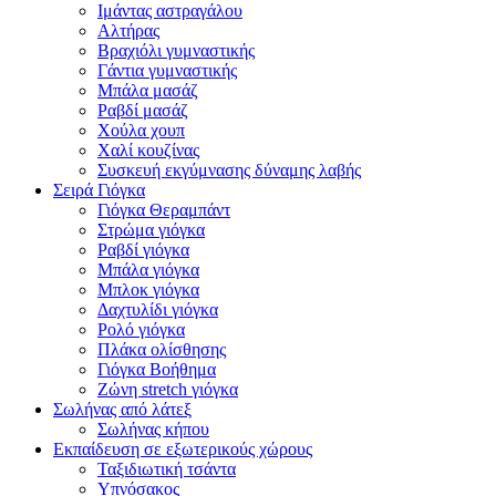
Ιμάντας αστραγάλου
Αλτήρας
Βραχιόλι γυμναστικής
Γάντια γυμναστικής
Μπάλα μασάζ
Ραβδί μασάζ
Χούλα χουπ
Χαλί κουζίνας
Συσκευή εκγύμνασης δύναμης λαβής
Σειρά Γιόγκα
Γιόγκα Θεραμπάντ
Στρώμα γιόγκα
Ραβδί γιόγκα
Μπάλα γιόγκα
Μπλοκ γιόγκα
Δαχτυλίδι γιόγκα
Ρολό γιόγκα
Πλάκα ολίσθησης
Γιόγκα Βοήθημα
Ζώνη stretch γιόγκα
Σωλήνας από λάτεξ
Σωλήνας κήπου
Εκπαίδευση σε εξωτερικούς χώρους
Ταξιδιωτική τσάντα
Υπνόσακος