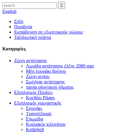
English
Σπίτι
Προϊόντα
Εκπαίδευση σε εξωτερικούς χώρους
Ταξιδιωτική τσάντα
Κατηγορίες
Ζώνη αντίστασης
Λωρίδα αντίστασης έλξης 2080 mm
Μίνι λουράκι βρόχου
Ζώνη ισχίου
Σωλήνας αντίστασης
ταινία οδοντικού νήματος
Εξοπλισμός Πιλάτες
Κρεβάτι Pilates
Εξοπλισμός γυμναστικής
Σχοινάκι
Τρανσέξουαλ
Επωμίδα
Κοιλιακός κύλινδρος
Kettlebell