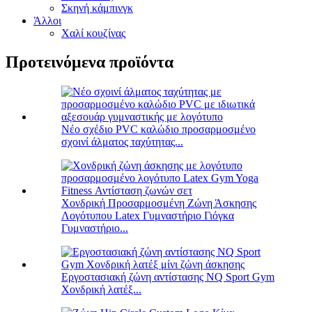
Σκηνή κάμπινγκ
Άλλοι
Χαλί κουζίνας
Προτεινόμενα προϊόντα
Νέο σχέδιο PVC καλώδιο προσαρμοσμένο
σχοινί άλματος ταχύτητας...
Χονδρική Προσαρμοσμένη Ζώνη Άσκησης
Λογότυπου Latex Γυμναστήριο Γιόγκα
Γυμναστήριο...
Εργοστασιακή ζώνη αντίστασης NQ Sport Gym
Χονδρική λατέξ...