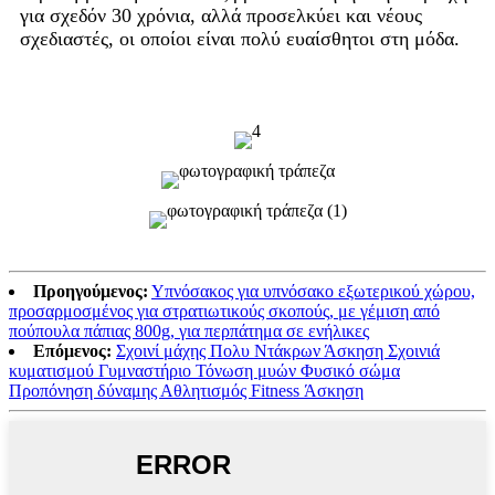
για σχεδόν 30 χρόνια, αλλά προσελκύει και νέους
σχεδιαστές, οι οποίοι είναι πολύ ευαίσθητοι στη μόδα.
Προηγούμενος:
Υπνόσακος για υπνόσακο εξωτερικού χώρου,
προσαρμοσμένος για στρατιωτικούς σκοπούς, με γέμιση από
πούπουλα πάπιας 800g, για περπάτημα σε ενήλικες
Επόμενος:
Σχοινί μάχης Πολυ Ντάκρων Άσκηση Σχοινιά
κυματισμού Γυμναστήριο Τόνωση μυών Φυσικό σώμα
Προπόνηση δύναμης Αθλητισμός Fitness Άσκηση