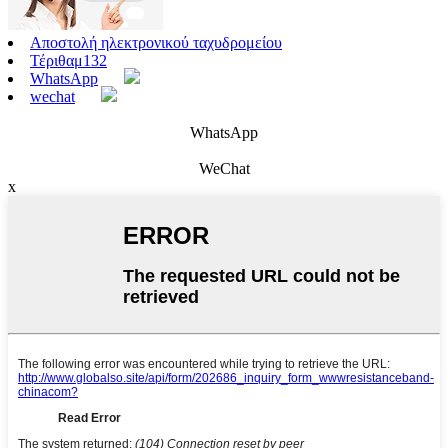
Αποστολή ηλεκτρονικού ταχυδρομείου
Τέριθαμ132
WhatsApp
wechat
WhatsApp
WeChat
x