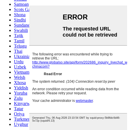
Samoan
Scots Gaelic
Shona
Sindhi
Sundanese
Swahili
Tajik
Tamil
Telugu
Thai
Ukrainian
Urdu
Uzbek
Vietnamese
Welsh
Xhosa
Yiddish
Yoruba
Zulu
Kinyarwanda
Tatar
Oriya
Turkmen
Uyghur