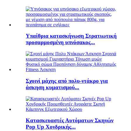
Υπαίθρια κατασκήνωση Στρατιωτική
προσαρμοσμένη υπνόσακος...
Σχοινί μάχης από πολυ-ντάκρο για
άσκηση κυματισμού...
Κατασκευαστές Αυτόματων Σκηνών
Pop Up Χονδρικής...