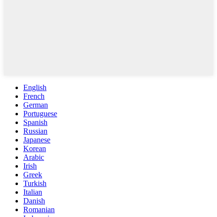
English
French
German
Portuguese
Spanish
Russian
Japanese
Korean
Arabic
Irish
Greek
Turkish
Italian
Danish
Romanian