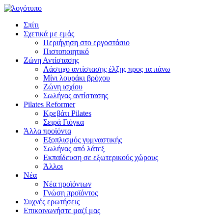
Σπίτι
Σχετικά με εμάς
Περιήγηση στο εργοστάσιο
Πιστοποιητικό
Ζώνη Αντίστασης
Λάστιχο αντίστασης έλξης προς τα πάνω
Μίνι λουράκι βρόχου
Ζώνη ισχίου
Σωλήνας αντίστασης
Pilates Reformer
Κρεβάτι Pilates
Σειρά Γιόγκα
Άλλα προϊόντα
Εξοπλισμός γυμναστικής
Σωλήνας από λάτεξ
Εκπαίδευση σε εξωτερικούς χώρους
Άλλοι
Νέα
Νέα προϊόντων
Γνώση προϊόντος
Συχνές ερωτήσεις
Επικοινωνήστε μαζί μας