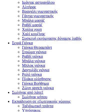
Ιμάντας αστραγάλου
Αλτήρας
Βραχιόλι γυμναστικής
Γάντια γυμναστικής
Μπάλα μασάζ
Ραβδί μασάζ
Χούλα χουπ
Χαλί κουζίνας
Συσκευή εκγύμνασης δύναμης λαβής
Σειρά Γιόγκα
Γιόγκα Θεραμπάντ
Στρώμα γιόγκα
Ραβδί γιόγκα
Μπάλα γιόγκα
Μπλοκ γιόγκα
Δαχτυλίδι γιόγκα
Ρολό γιόγκα
Πλάκα ολίσθησης
Γιόγκα Βοήθημα
Ζώνη stretch γιόγκα
Σωλήνας από λάτεξ
Σωλήνας κήπου
Εκπαίδευση σε εξωτερικούς χώρους
Ταξιδιωτική τσάντα
Υπνόσακος