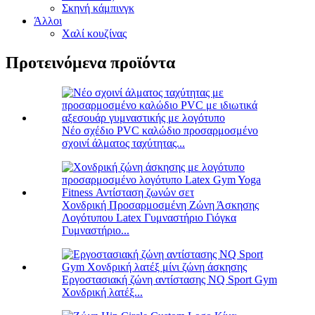
Σκηνή κάμπινγκ
Άλλοι
Χαλί κουζίνας
Προτεινόμενα προϊόντα
Νέο σχέδιο PVC καλώδιο προσαρμοσμένο
σχοινί άλματος ταχύτητας...
Χονδρική Προσαρμοσμένη Ζώνη Άσκησης
Λογότυπου Latex Γυμναστήριο Γιόγκα
Γυμναστήριο...
Εργοστασιακή ζώνη αντίστασης NQ Sport Gym
Χονδρική λατέξ...