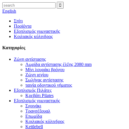
English
Σπίτι
Προϊόντα
Εξοπλισμός γυμναστικής
Κοιλιακός κύλινδρος
Κατηγορίες
Ζώνη αντίστασης
Λωρίδα αντίστασης έλξης 2080 mm
Μίνι λουράκι βρόχου
Ζώνη ισχίου
Σωλήνας αντίστασης
ταινία οδοντικού νήματος
Εξοπλισμός Πιλάτες
Κρεβάτι Pilates
Εξοπλισμός γυμναστικής
Σχοινάκι
Τρανσέξουαλ
Επωμίδα
Κοιλιακός κύλινδρος
Kettlebell