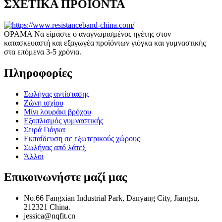
ΣΧΕΤΙΚΑ ΠΡΟΪΟΝΤΑ
ΟΡΑΜΑ Να είμαστε ο αναγνωρισμένος ηγέτης στον
κατασκευαστή και εξαγωγέα προϊόντων γιόγκα και γυμναστικής
στα επόμενα 3-5 χρόνια.
Πληροφορίες
Σωλήνας αντίστασης
Ζώνη ισχίου
Μίνι λουράκι βρόχου
Εξοπλισμός γυμναστικής
Σειρά Γιόγκα
Εκπαίδευση σε εξωτερικούς χώρους
Σωλήνας από λάτεξ
Άλλοι
Επικοινωνήστε μαζί μας
No.66 Fangxian Industrial Park, Danyang City, Jiangsu,
212321 China.
jessica@nqfit.cn