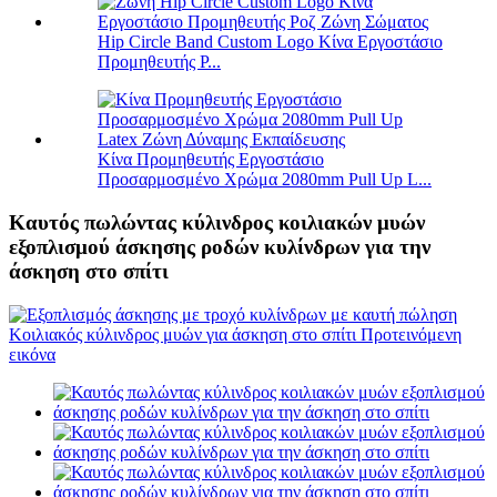
Hip Circle Band Custom Logo Κίνα Εργοστάσιο
Προμηθευτής P...
Κίνα Προμηθευτής Εργοστάσιο
Προσαρμοσμένο Χρώμα 2080mm Pull Up L...
Καυτός πωλώντας κύλινδρος κοιλιακών μυών
εξοπλισμού άσκησης ροδών κυλίνδρων για την
άσκηση στο σπίτι