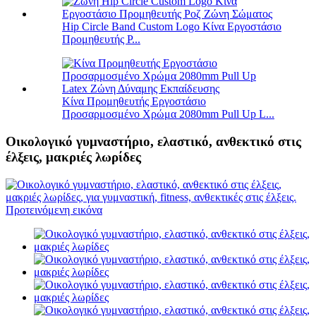
Hip Circle Band Custom Logo Κίνα Εργοστάσιο
Προμηθευτής P...
Κίνα Προμηθευτής Εργοστάσιο
Προσαρμοσμένο Χρώμα 2080mm Pull Up L...
Οικολογικό γυμναστήριο, ελαστικό, ανθεκτικό στις
έλξεις, μακριές λωρίδες