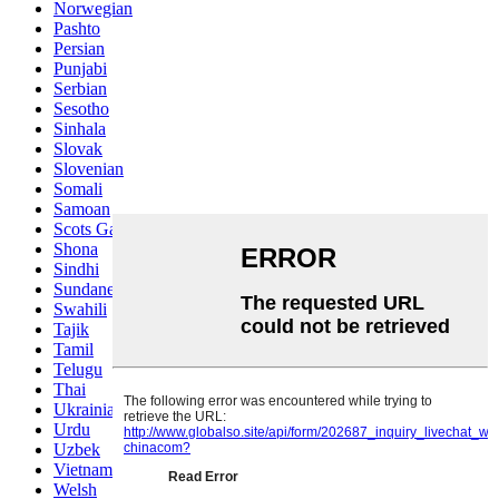
Norwegian
Pashto
Persian
Punjabi
Serbian
Sesotho
Sinhala
Slovak
Slovenian
Somali
Samoan
Scots Gaelic
Shona
Sindhi
Sundanese
Swahili
Tajik
Tamil
Telugu
Thai
Ukrainian
Urdu
Uzbek
Vietnamese
Welsh