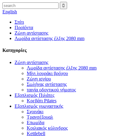
English
Σπίτι
Προϊόντα
Ζώνη αντίστασης
Λωρίδα αντίστασης έλξης 2080 mm
Κατηγορίες
Ζώνη αντίστασης
Λωρίδα αντίστασης έλξης 2080 mm
Μίνι λουράκι βρόχου
Ζώνη ισχίου
Σωλήνας αντίστασης
ταινία οδοντικού νήματος
Εξοπλισμός Πιλάτες
Κρεβάτι Pilates
Εξοπλισμός γυμναστικής
Σχοινάκι
Τρανσέξουαλ
Επωμίδα
Κοιλιακός κύλινδρος
Kettlebell