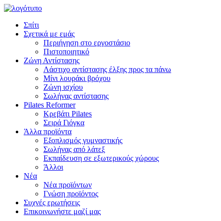
Σπίτι
Σχετικά με εμάς
Περιήγηση στο εργοστάσιο
Πιστοποιητικό
Ζώνη Αντίστασης
Λάστιχο αντίστασης έλξης προς τα πάνω
Μίνι λουράκι βρόχου
Ζώνη ισχίου
Σωλήνας αντίστασης
Pilates Reformer
Κρεβάτι Pilates
Σειρά Γιόγκα
Άλλα προϊόντα
Εξοπλισμός γυμναστικής
Σωλήνας από λάτεξ
Εκπαίδευση σε εξωτερικούς χώρους
Άλλοι
Νέα
Νέα προϊόντων
Γνώση προϊόντος
Συχνές ερωτήσεις
Επικοινωνήστε μαζί μας