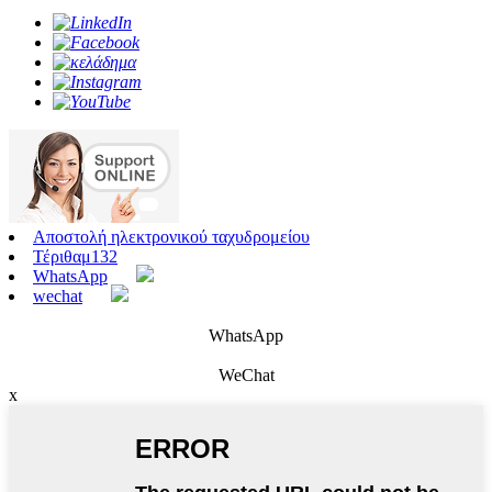
Αποστολή ηλεκτρονικού ταχυδρομείου
Τέριθαμ132
WhatsApp
wechat
WhatsApp
WeChat
x