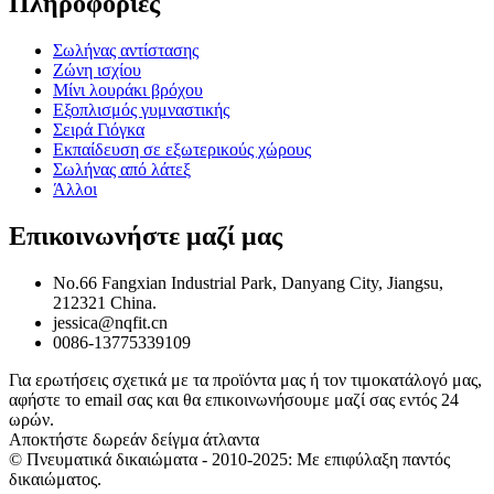
Πληροφορίες
Σωλήνας αντίστασης
Ζώνη ισχίου
Μίνι λουράκι βρόχου
Εξοπλισμός γυμναστικής
Σειρά Γιόγκα
Εκπαίδευση σε εξωτερικούς χώρους
Σωλήνας από λάτεξ
Άλλοι
Επικοινωνήστε μαζί μας
No.66 Fangxian Industrial Park, Danyang City, Jiangsu,
212321 China.
jessica@nqfit.cn
0086-13775339109
Για ερωτήσεις σχετικά με τα προϊόντα μας ή τον τιμοκατάλογό μας,
αφήστε το email σας και θα επικοινωνήσουμε μαζί σας εντός 24
ωρών.
Αποκτήστε δωρεάν δείγμα άτλαντα
© Πνευματικά δικαιώματα - 2010-2025: Με επιφύλαξη παντός
δικαιώματος.