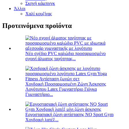
Σκηνή κάμπινγκ
Άλλοι
Χαλί κουζίνας
Προτεινόμενα προϊόντα
Νέο σχέδιο PVC καλώδιο προσαρμοσμένο
σχοινί άλματος ταχύτητας...
Χονδρική Προσαρμοσμένη Ζώνη Άσκησης
Λογότυπου Latex Γυμναστήριο Γιόγκα
Γυμναστήριο...
Εργοστασιακή ζώνη αντίστασης NQ Sport Gym
Χονδρική λατέξ...