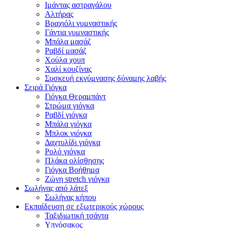
Ιμάντας αστραγάλου
Αλτήρας
Βραχιόλι γυμναστικής
Γάντια γυμναστικής
Μπάλα μασάζ
Ραβδί μασάζ
Χούλα χουπ
Χαλί κουζίνας
Συσκευή εκγύμνασης δύναμης λαβής
Σειρά Γιόγκα
Γιόγκα Θεραμπάντ
Στρώμα γιόγκα
Ραβδί γιόγκα
Μπάλα γιόγκα
Μπλοκ γιόγκα
Δαχτυλίδι γιόγκα
Ρολό γιόγκα
Πλάκα ολίσθησης
Γιόγκα Βοήθημα
Ζώνη stretch γιόγκα
Σωλήνας από λάτεξ
Σωλήνας κήπου
Εκπαίδευση σε εξωτερικούς χώρους
Ταξιδιωτική τσάντα
Υπνόσακος