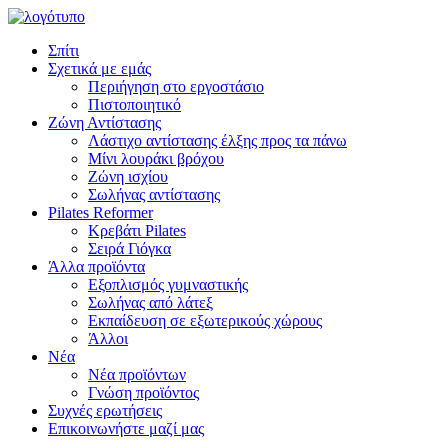
Σπίτι
Σχετικά με εμάς
Περιήγηση στο εργοστάσιο
Πιστοποιητικό
Ζώνη Αντίστασης
Λάστιχο αντίστασης έλξης προς τα πάνω
Μίνι λουράκι βρόχου
Ζώνη ισχίου
Σωλήνας αντίστασης
Pilates Reformer
Κρεβάτι Pilates
Σειρά Γιόγκα
Άλλα προϊόντα
Εξοπλισμός γυμναστικής
Σωλήνας από λάτεξ
Εκπαίδευση σε εξωτερικούς χώρους
Άλλοι
Νέα
Νέα προϊόντων
Γνώση προϊόντος
Συχνές ερωτήσεις
Επικοινωνήστε μαζί μας