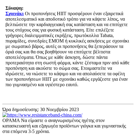
Σύναψη:
Σχοινάκι
Οι προπονήσεις HIIT προσφέρουν έναν εξαιρετικά
αποτελεσματικό και αποδοτικό τρόπο για να κάψετε λίπος, να
βελτιώσετε την καρδιαγγειακή σας κατάσταση και να επιτύχετε
τους στόχους σας για φυσική κατάσταση. Είτε επιλέξετε
γρήγορες διαλειμματικές εκρήξεις, πρωτόκολλα Tabata,
πυραμίδες, συνεδρίες EMOM ή κυκλικές ασκήσεις με σχοινάκι
με σωματικό βάρος, αυτές οι προπονήσεις θα ξεπεράσουν τα
όριά σας και θα σας βοηθήσουν να επιτύχετε βέλτιστα
αποτελέσματα. Όπως με κάθε άσκηση, δώστε πάντα
προτεραιότητα στη σωστή φόρμα, κάντε ζέσταμα πριν από κάθε
προπόνηση και ακούστε το σώμα σας. Ετοιμαστείτε να
ιδρώσετε, να νιώσετε το κάψιμο και να απολαύσετε τα οφέλη
των προπονήσεων HIIT με σχοινάκι καθώς εργάζεστε για έναν
πιο γυμνασμένο και υγιέστερο εαυτό.
Ώρα δημοσίευσης: 30 Νοεμβρίου 2023
ΟΡΑΜΑ Να είμαστε ο αναγνωρισμένος ηγέτης στον
κατασκευαστή και εξαγωγέα προϊόντων γιόγκα και γυμναστικής
στα επόμενα 3-5 χρόνια.