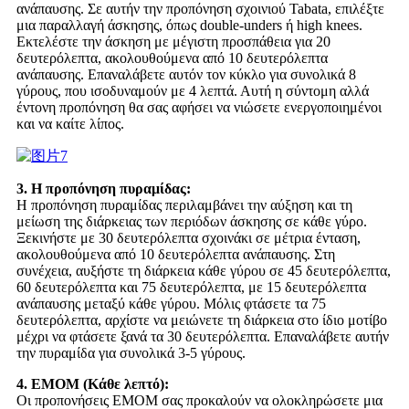
ανάπαυσης. Σε αυτήν την προπόνηση σχοινιού Tabata, επιλέξτε
μια παραλλαγή άσκησης, όπως double-unders ή high knees.
Εκτελέστε την άσκηση με μέγιστη προσπάθεια για 20
δευτερόλεπτα, ακολουθούμενα από 10 δευτερόλεπτα
ανάπαυσης. Επαναλάβετε αυτόν τον κύκλο για συνολικά 8
γύρους, που ισοδυναμούν με 4 λεπτά. Αυτή η σύντομη αλλά
έντονη προπόνηση θα σας αφήσει να νιώσετε ενεργοποιημένοι
και να καίτε λίπος.
3. Η προπόνηση πυραμίδας:
Η προπόνηση πυραμίδας περιλαμβάνει την αύξηση και τη
μείωση της διάρκειας των περιόδων άσκησης σε κάθε γύρο.
Ξεκινήστε με 30 δευτερόλεπτα σχοινάκι σε μέτρια ένταση,
ακολουθούμενα από 10 δευτερόλεπτα ανάπαυσης. Στη
συνέχεια, αυξήστε τη διάρκεια κάθε γύρου σε 45 δευτερόλεπτα,
60 δευτερόλεπτα και 75 δευτερόλεπτα, με 15 δευτερόλεπτα
ανάπαυσης μεταξύ κάθε γύρου. Μόλις φτάσετε τα 75
δευτερόλεπτα, αρχίστε να μειώνετε τη διάρκεια στο ίδιο μοτίβο
μέχρι να φτάσετε ξανά τα 30 δευτερόλεπτα. Επαναλάβετε αυτήν
την πυραμίδα για συνολικά 3-5 γύρους.
4. EMOM (Κάθε λεπτό):
Οι προπονήσεις EMOM σας προκαλούν να ολοκληρώσετε μια