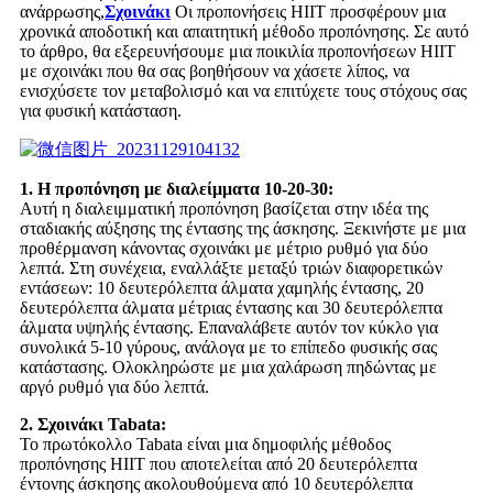
ανάρρωσης,
Σχοινάκι
Οι προπονήσεις HIIT προσφέρουν μια
χρονικά αποδοτική και απαιτητική μέθοδο προπόνησης. Σε αυτό
το άρθρο, θα εξερευνήσουμε μια ποικιλία προπονήσεων HIIT
με σχοινάκι που θα σας βοηθήσουν να χάσετε λίπος, να
ενισχύσετε τον μεταβολισμό και να επιτύχετε τους στόχους σας
για φυσική κατάσταση.
1. Η προπόνηση με διαλείμματα 10-20-30:
Αυτή η διαλειμματική προπόνηση βασίζεται στην ιδέα της
σταδιακής αύξησης της έντασης της άσκησης. Ξεκινήστε με μια
προθέρμανση κάνοντας σχοινάκι με μέτριο ρυθμό για δύο
λεπτά. Στη συνέχεια, εναλλάξτε μεταξύ τριών διαφορετικών
εντάσεων: 10 δευτερόλεπτα άλματα χαμηλής έντασης, 20
δευτερόλεπτα άλματα μέτριας έντασης και 30 δευτερόλεπτα
άλματα υψηλής έντασης. Επαναλάβετε αυτόν τον κύκλο για
συνολικά 5-10 γύρους, ανάλογα με το επίπεδο φυσικής σας
κατάστασης. Ολοκληρώστε με μια χαλάρωση πηδώντας με
αργό ρυθμό για δύο λεπτά.
2. Σχοινάκι Tabata:
Το πρωτόκολλο Tabata είναι μια δημοφιλής μέθοδος
προπόνησης HIIT που αποτελείται από 20 δευτερόλεπτα
έντονης άσκησης ακολουθούμενα από 10 δευτερόλεπτα