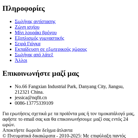
Πληροφορίες
Σωλήνας αντίστασης
Ζώνη ισχίου
Μίνι λουράκι βρόχου
Εξοπλισμός γυμναστικής
Σειρά Γιόγκα
Εκπαίδευση σε εξωτερικούς χώρους
Σωλήνας από λάτεξ
Άλλοι
Επικοινωνήστε μαζί μας
No.66 Fangxian Industrial Park, Danyang City, Jiangsu,
212321 China.
jessica@nqfit.cn
0086-13775339109
Για ερωτήσεις σχετικά με τα προϊόντα μας ή τον τιμοκατάλογό μας,
αφήστε το email σας και θα επικοινωνήσουμε μαζί σας εντός 24
ωρών.
Αποκτήστε δωρεάν δείγμα άτλαντα
© Πνευματικά δικαιώματα - 2010-2025: Με επιφύλαξη παντός