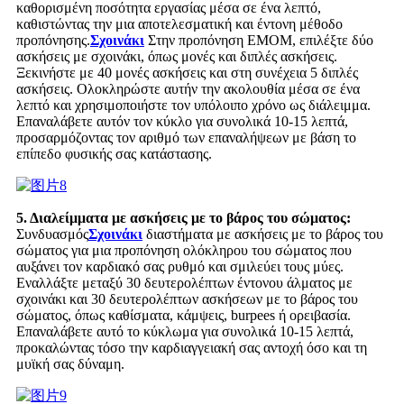
καθορισμένη ποσότητα εργασίας μέσα σε ένα λεπτό,
καθιστώντας την μια αποτελεσματική και έντονη μέθοδο
προπόνησης.
Σχοινάκι
Στην προπόνηση EMOM, επιλέξτε δύο
ασκήσεις με σχοινάκι, όπως μονές και διπλές ασκήσεις.
Ξεκινήστε με 40 μονές ασκήσεις και στη συνέχεια 5 διπλές
ασκήσεις. Ολοκληρώστε αυτήν την ακολουθία μέσα σε ένα
λεπτό και χρησιμοποιήστε τον υπόλοιπο χρόνο ως διάλειμμα.
Επαναλάβετε αυτόν τον κύκλο για συνολικά 10-15 λεπτά,
προσαρμόζοντας τον αριθμό των επαναλήψεων με βάση το
επίπεδο φυσικής σας κατάστασης.
5. Διαλείμματα με ασκήσεις με το βάρος του σώματος:
Συνδυασμός
Σχοινάκι
διαστήματα με ασκήσεις με το βάρος του
σώματος για μια προπόνηση ολόκληρου του σώματος που
αυξάνει τον καρδιακό σας ρυθμό και σμιλεύει τους μύες.
Εναλλάξτε μεταξύ 30 δευτερολέπτων έντονου άλματος με
σχοινάκι και 30 δευτερολέπτων ασκήσεων με το βάρος του
σώματος, όπως καθίσματα, κάμψεις, burpees ή ορειβασία.
Επαναλάβετε αυτό το κύκλωμα για συνολικά 10-15 λεπτά,
προκαλώντας τόσο την καρδιαγγειακή σας αντοχή όσο και τη
μυϊκή σας δύναμη.