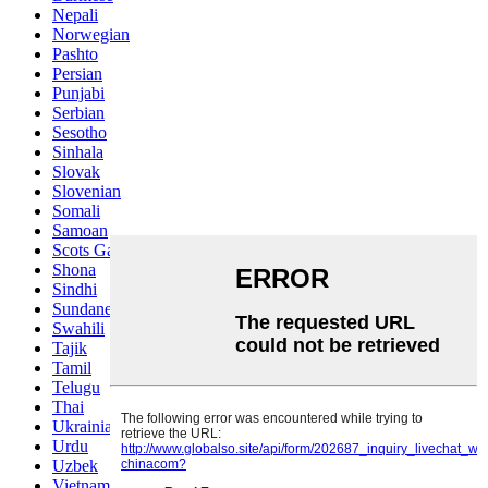
Nepali
Norwegian
Pashto
Persian
Punjabi
Serbian
Sesotho
Sinhala
Slovak
Slovenian
Somali
Samoan
Scots Gaelic
Shona
Sindhi
Sundanese
Swahili
Tajik
Tamil
Telugu
Thai
Ukrainian
Urdu
Uzbek
Vietnamese